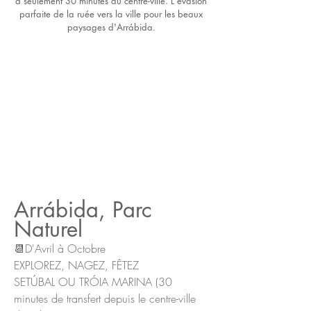
à seulement 30 minutes du centre-ville. L'évasion
parfaite de la ruée vers la ville pour les beaux
paysages d'Arrábida.
Arrábida, Parc
Naturel
📆D'Avril à Octobre
EXPLOREZ, NAGEZ, FÊTEZ
SETÚBAL OU TRÓIA MARINA (30
minutes de transfert depuis le centre-ville