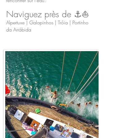
rencontrer sur l'eau.
Naviguez près de ⚓️⛵️
Alpertuxe | Galapinhos | Tróia | Portinho
da Arrábida